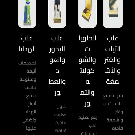
علب
الحلويا
علب
علب
الثياب
ت
البخور
الهدايا
والغتر
والشو
والعو
تصميمات
والأش
كولات
د
أنيقة
مغة
ه
والعط
ومتنوعة
تناسب
والتم
ور
يتم تصنيع
جميع
ور
علب ثياب
أنواع
حلول
وغتر
الهدايا،
تغليف
يتم تصنيع
وأشمغة
وتضفي
فاخرة
علب
فاخرة
عليها
تحافظ
الحلويات