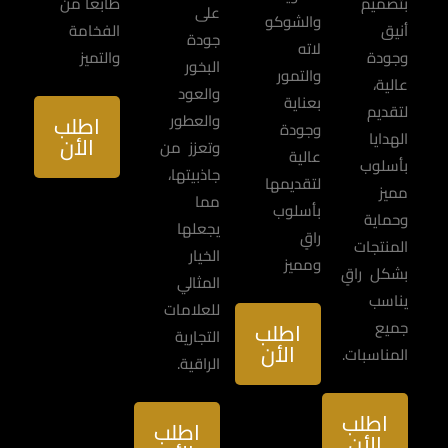
بتصميم
طابعا من
على
والشوكو
أنيق
الفخامة
جودة
لاته
وجودة
والتميز
البخور
والتمور
عالية،
والعود
بعناية
لتقديم
والعطور
اطلب
وجودة
الهدايا
الأن
وتعزز من
عالية
بأسلوب
جاذبيتها،
لتقديمها
مميز
مما
بأسلوب
وحماية
يجعلها
راقٍ
المنتجات
الخيار
ومميز
بشكل راقٍ
المثالي
يناسب
للعلامات
جميع
اطلب
التجارية
الأن
المناسبات.
الراقية.
اطلب
اطلب
الأن