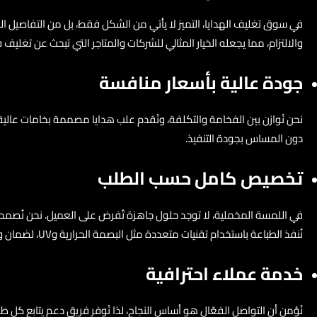
في سوق تغليف الهدايا، التميز لا يأتي من الشكل فقط، بل من التفاصيل الد
والالتزام، مما يجعله الخيار المثالي للشركات والمتاجر التي تبحث عن تغليف
جودة عالية بأسعار منافسة
دون المساس بجودة التنفيذ.
تخصيص كامل حسب الطلب
في اللمسة المخملية، لا توجد حلول جاهزة تُفرض على العميل. نحن نُصمم
نُنفذ الطباعة باستخدام تقنيات متعددة مثل البصمة الحرارية وUV، لضمان وضوح الشعار وثباته.
خدمة عملاء احترافية
نُؤمن أن التواصل الفعّال هو أساس النجاح، لذا نُوفر فريق دعم يتابع كل