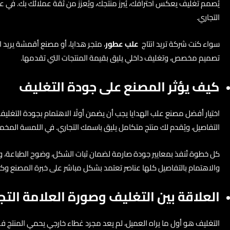
يُصمم تغليف يعكس احترافك، يُبرز منتجك، ويُعزز من ثقة عملائك بك. في عال
التجاري.
سواء كنت شركة تريد انتاج
علب عطور
، متجر هدايا، أو مصنع أقمشة يريد ا
تصميم مخصص، وتغليف داخلي يليق بقيمة المنتجات التي تقدمها.
كيف يؤثر المصنع على جودة التغليف
اختيار أفضل مصنع علب الهدايا يجب أن يضمن أولًا الاهتمام بجودة التغليف،
التفاصيل، ويُقدم لك منتج متكامل يليق باسمك التجاري. في اللمسة المخملية، نُنفذ العلب باستخدام خامات 
كل خطوة تُنفذ بمعايير جودة صارمة لضمان ثبات الشكل، وضوح الطباعة،
والاهتمام بالتفاصيل كلها عناصر تعتمد بشكل مباشر على خبرة المصنع وكف
العلاقة بين التغليف وصورة العلامة التجا
التغليف هو أول ما يراه العميل، لم يعد مجرد غطاء خارجي يحمي المنتج فق