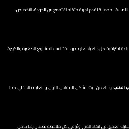
ع اللمسة المخملية يُقدم تجربة متكاملة تجمع بين الجودة، التخصيص،
لجودة مثل الكرتون المضغوط، MDF، والأكريليك، مع تغليف داخلي فاخر وطباعة احترافية. كل ذلك بأسعار مدروسة تناسب المشاريع الصغيرة والكبيرة
 الطلب
، وذلك من حيث الشكل، المقاس، اللون، والتغليف الداخلي. كما
ارك العميل في اتخاذ القرار، ونُراعي كل ملاحظة لضمان رضا كامل.