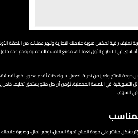
 تغليف راقية تعكس هوية علامتك التجارية وتُبهر عملائك من اللحظة الأولى. ف
 أساسي في الانطباع الأول لعملائك. مصنع اللمسة المخملية يُقدم عدة حلول م
كس جودة المنتج ويُعزز من تجربة العميل. سواء كنت تُقدم عطور، بخور، أقمش
ل التسويقية. في اللمسة المخملية، نُؤمن أن كل منتج يستحق تغليف خاص يليق ب
ك في السوق.
لمناسب
ثر بشكل مباشر على جودة المنتج، تجربة العميل، توفير المال، وصورة علامتك 