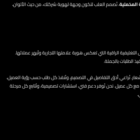
المخملية
، نُصمم العلب لتكون وجهة لهوية شركتك، من حيث الألوان،
لتغليفية الراقية التي تعكس هوية علامتها التجارية وتُبهر عملائها.
للشعار. نُراعي أدق التفاصيل في التصميم، ونُنفذ كل طلب حسب رؤية العميل،
في مع كل عميل. نحن نُوفر دعم فني، استشارات تصميمية، ونُتابع كل مرحلة