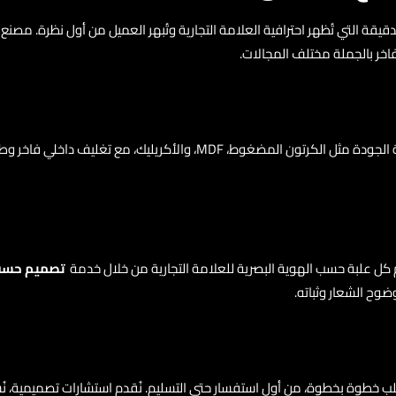
قيقة التي تُظهر احترافية العلامة التجارية وتُبهر العميل من أول نظرة. مصن
 فاخر بالجملة مختلف المجالات.
نحن نُوازن بين الفخامة والتكلفة، ونُقدم علب هدايا مصممة بخامات عالية ا
 كل علبة حسب الهوية البصرية للعلامة التجارية من خلال خدمة
تصميم حسب
 طلب خطوة بخطوة، من أول استفسار حتى التسليم. نُقدم استشارات تصميمية، نُش