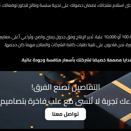
 استلام منتجاتك، لضمان حصولك على تجربة سلسة ونتائج تتجاوز توقعاتك. نحن
كما أننا جاهزون لتنفيذ الطلبات بالجملة بكفاءة وسرعة، سواء كانت الكمية 100 أو 10,000 علبة. نُدير 
يرة، نحن قادرون على تلبية طلبات كافة الشركات والمتاجر مهما كان حجمها.
دايا مصممة خصيصًا لشركتك بأسعار منافسة وجودة عالية.
التفاصيل تصنع الفرق!
ك تجربة لا تُنسى مع علب فاخرة بتصاميم ا
تواصل معنا