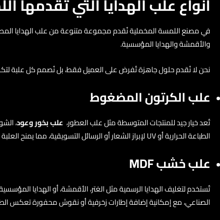
أنواع علب الهدايا التي تقدمها ا
في مصنع اللمسة المخملية نُقدم مجموعة متنوعة من علب الهدايا المصممة
والأقمشة والهدايا المؤسسية.
نحن لا نُقدم حلول جاهزة تُفرض على العميل فقط، بل نُصمم كل علبة لتكون 
علب الكرتون المضغوط
تُعد خيار جيد للمنتجات المتوسطة مثل علب العطور،
علب بخور وعود
، الشو
الطباعة الحرارية أو UV لإبراز الشعار أو الرسائل التسويقية، مما يمنح العلبة طابع احترافي متميز دون رفع التكلفة.
علب خشب MDF
تُستخدم لتغليف الهدايا الرسمية مثل الغتر، الأقمشة، أو الهدايا المؤسسية
الصناعي، مع إمكانية إضافة إطارات زخرفية أو نقوش محفورة تعكس الطابع