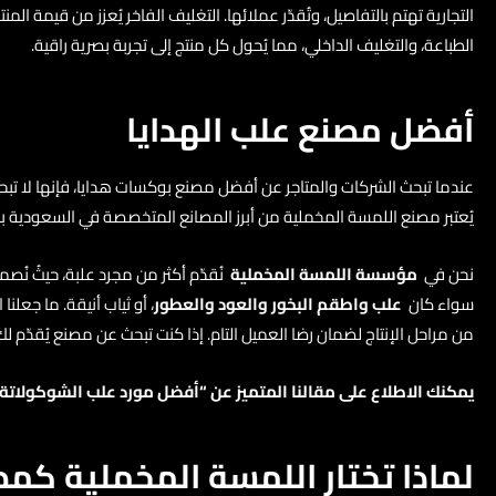
التجارية تهتم بالتفاصيل، وتُقدّر عملائها. التغليف الفاخر يُعزز من قيمة 
الطباعة، والتغليف الداخلي، مما يُحول كل منتج إلى تجربة بصرية راقية.
أفضل مصنع علب الهدايا
عندما تبحث الشركات والمتاجر عن أفضل مصنع بوكسات هدايا، فإنها لا تبحث 
يُعتبر مصنع اللمسة المخملية من أبرز المصانع المتخصصة في السعودية بلا منازع، بفضل خبرته التي دامت حتى 10 سنو
نحن في
مؤسسة اللمسة المخملية
نُقدّم أكثر من مجرد علبة، حيثُ نُص
سواء كان
علب واطقم البخور والعود والعطور
، أو ثياب أنيقة. ما جعل
من مراحل الإنتاج لضمان رضا العميل التام. إذا كنت تبحث عن مصنع يُقدّم لك تغليف يليق بمنتج
يمكنك الاطلاع على مقالنا المتميز عن “أفضل
مورد علب الشوكولاتة 
لماذا تختار اللمسة المخملية كمص