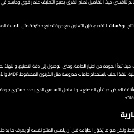
م تنافسي، حيث التفاصيل تصنع الفرق، يصبح التغليف عنصر قوي وحاسم في بناء ا
نتاج
بوكسات
للتقديم، فإن التعاون مع جهة تصنيع محترفة مثل اللمسة المخم
 حيث تبدأ الجودة من اختيار الخامة، وحتى الوصول إلى دقة التصنيع، وانتهاءً 
مدروسة مثل الكرتون المضغوط، MDF، والأكريليك، مع تغليف داخلي فاخر وطباعة احترافية للشعار.
 وأناقة العرض. حيث أن المصنع هو العامل الأساسي الذي يحدد مستوى جودة
ائته.
رية
ط، ولكن هو ما يُكوّن انطباعه قبل أن يلمس المنتج نفسه أو يعرف ما بداخله