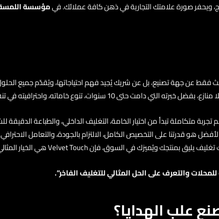
المنتج، ويحفر صورة علامتك التجارية في ذهن كافة عملائك. في
مؤسسة اللمسة 
فقط عن جهة تصنيع، بل عن شريك يُجيد فهم احتياجاتها، ويُقدّم جميع الحلول ا
ات، تنوع خاماته، واحترافيته في تنفيذ الطلبات بالجملة.
مم تجربة متكاملة تبدأ من اختيار الخامة، التغليف الداخلي، والطباعة الدقيقة 
نا الأفضل هو قدرتنا على التخصيص الكامل، الالتزام بالجودة، والتعامل الاحترا
ك ويُميزك في السوق، فإن Velvet Touch هي الخيار المثالي.
للمحلات
والتعرف على الحل المثالي للتغليف الفاخر”.
نع علب الهدايا؟